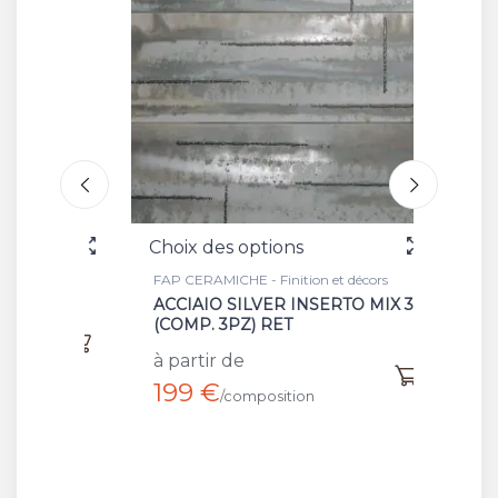
Choix des options
Choix 
FAP CERAMICHE - Finition et décors
FAP CER
ACCIAIO SILVER INSERTO MIX 3
GREY 
(COMP. 3PZ) RET
à part
à partir de
199 €
/composition