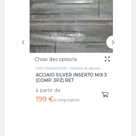
Choix des options
Choix 
FAP CERAMICHE - Finition et décors
FAP CER
ACCIAIO SILVER INSERTO MIX 3
GREY 
(COMP. 3PZ) RET
à part
à partir de
199 €
/composition