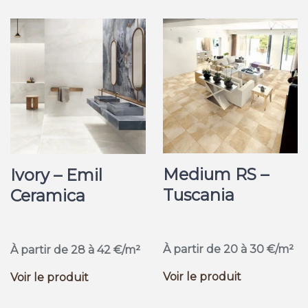
Medium RS –
Ivory – Emil
Tuscania
Ceramica
À partir de 20 à 30 €/m²
À partir de 28 à 42 €/m²
Voir le produit
Voir le produit