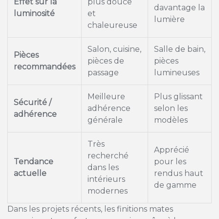
Effet sur la
plus douce
davantage la
luminosité
et
lumière
chaleureuse
Salon, cuisine,
Salle de bain,
Pièces
pièces de
pièces
recommandées
passage
lumineuses
Meilleure
Plus glissant
Sécurité /
adhérence
selon les
adhérence
générale
modèles
Très
Apprécié
recherché
Tendance
pour les
dans les
actuelle
rendus haut
intérieurs
de gamme
modernes
Dans les projets récents, les finitions mates