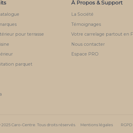
its
À Propos & Support
catalogue
La Société
marques
Témoignages
térieur pour terrasse
Votre carrelage partout en 
isine
Nous contacter
térieur
Espace PRO
itation parquet
a
 2025 Caro-Centre. Tous droits réservés.
Mentions légales
RGPD