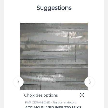
Suggestions
Choix des options
Choix 
FAP CERAMICHE - Finition et décors
FAP CER
ACCIAIO SILVER INSERTO MIX 3
GREY 