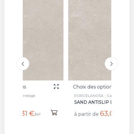
Choix des options
Choix
PORCELANOSA - Carrelage
PORCEL
SAND ANTISLIP L
SAND
63,07 €
à partir de
à part
/m²