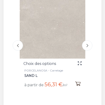
Choix des options
Cho
PORCELANOSA - Carrelage
POR
SAND ANTISLIP L
SA
63,07 €
à partir de
à p
/m²
/m²