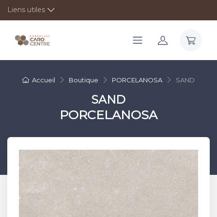
Liens utiles
Accueil
Boutique
PORCELANOSA
SAND
SAND
PORCELANOSA