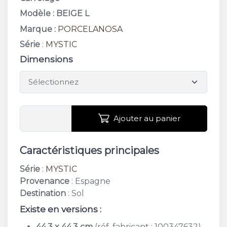
Modèle : BEIGE L
Marque :
PORCELANOSA
Série
:
MYSTIC
Dimensions
Ajouter au panier
Caractéristiques principales
Série
:
MYSTIC
Provenance
: Espagne
Destination
: Sol
Existe en versions :
44,3 x 44,3 cm
(réf. fabricant : 100347632)