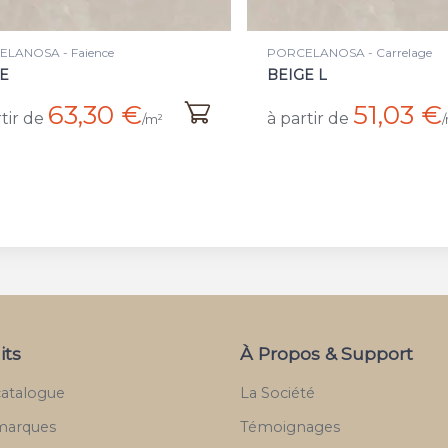
LANOSA - Faience
PORCELANOSA - Carrelage
E
BEIGE L
63,30 €
51,03 €
tir de
à partir de
/m²
its
À Propos & Support
catalogue
La Société
marques
Témoignages