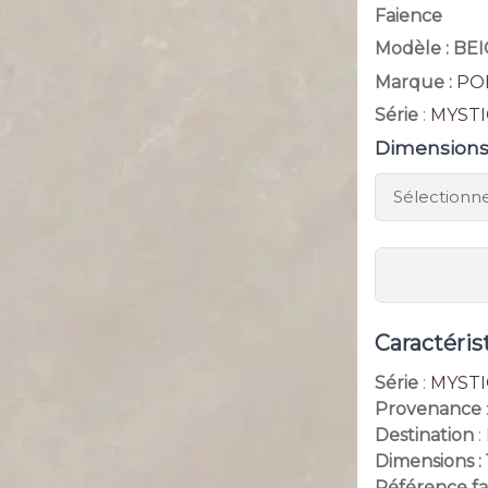
Faience
Modèle : BE
Marque :
PO
Série
:
MYSTI
Dimension
Caractéris
Série
:
MYSTI
Provenance
Destination
:
Dimensions : 
Référence fa