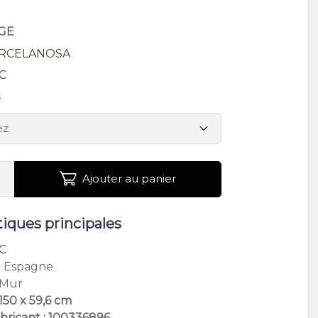
IGE
RCELANOSA
C
s
Ajouter au panier
tiques principales
C
: Espagne
 Mur
150 x 59,6 cm
bricant : 100336896