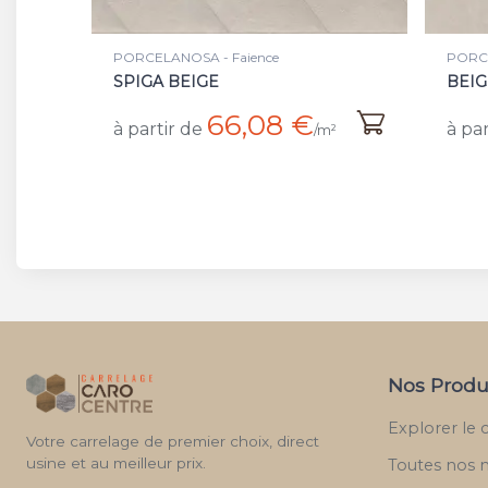
PORCELANOSA - Faience
PORCE
SPIGA BEIGE
BEIG
66,08 €
à partir de
à par
/m²
Nos Produ
Explorer le 
Votre carrelage de premier choix, direct
usine et au meilleur prix.
Toutes nos 