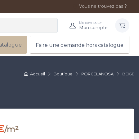
Vous ne trouvez pas ?
Me connecter
Mon compte
atalogue
Faire une demande hors catalogue
Accueil
Boutique
PORCELANOSA
BEIGE
€
/m²