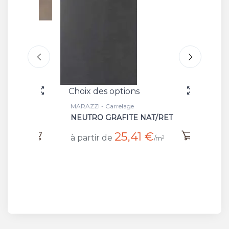
Choix des options
Choix 
MARAZZI - Carrelage
MARAZZI 
ETT
NEUTRO GRAFITE NAT/RET
MURE
25,41 €
à partir de
à part
/m²