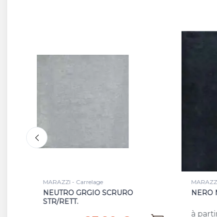
MARAZZI - Carrelage
MARAZ
NERO NAT/RET
BIAN
44,46 €
à partir de
à par
/m²