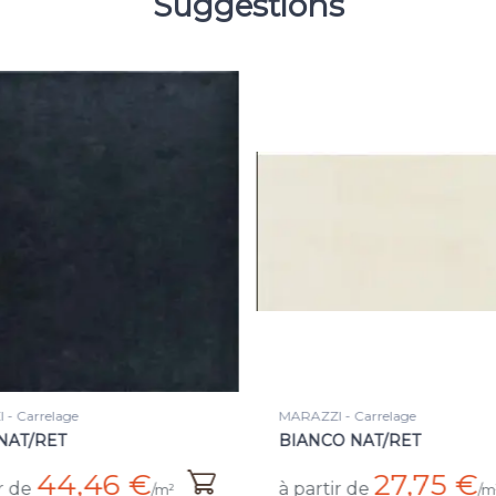
Suggestions
ZI - Carrelage
MARAZZI - Carrelage
CO NAT/RET
NEUTRO TORTORA NAT 
27,75 €
28 €
tir de
à partir de
/m²
/m²