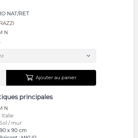
ERO NAT/RET
RAZZI
M N
s
Ajouter au panier
tiques principales
M N
: Italie
 Sol / mur
 90 x 90 cm
bricant : MKU0