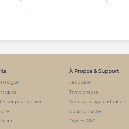
its
À Propos & Support
catalogue
La Société
marques
Témoignages
térieur pour terrasse
Votre carrelage partout en 
isine
Nous contacter
térieur
Espace PRO