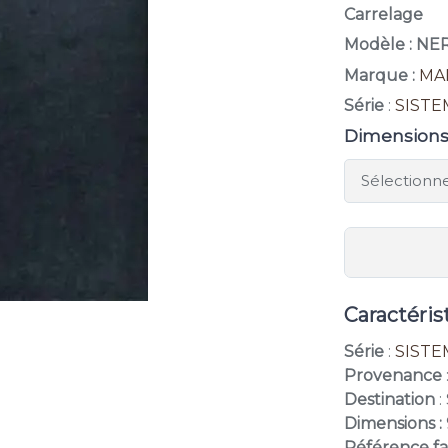
Carrelage
Modèle : N
Marque :
MA
Série
:
SISTE
Dimension
Caractéris
Série
:
SISTE
Provenance
Destination
:
Dimensions :
Référence fa