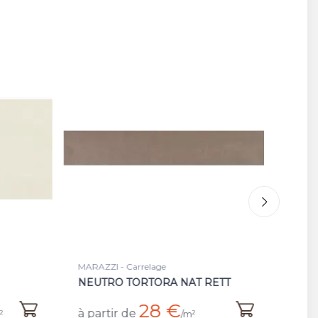
MARAZZI - Carrelage
MAR
RETT
NEUTRO GRAFITE NAT/RET
M
25,41 €
à partir de
à 
/m²