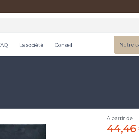
Notre c
FAQ
La société
Conseil
A partir de
44,46