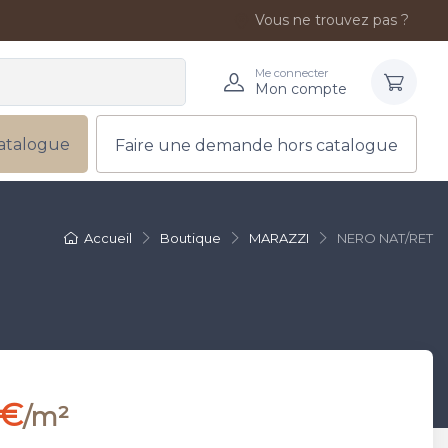
Vous ne trouvez pas ?
Me connecter
Mon compte
atalogue
Faire une demande hors catalogue
Accueil
Boutique
MARAZZI
NERO NAT/RET
 €
/m²