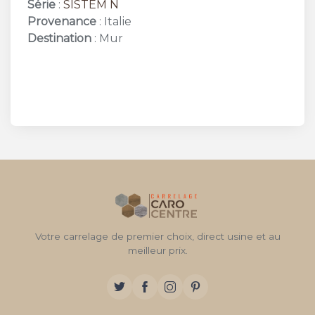
Série
:
SISTEM N
Provenance
: Italie
Destination
: Mur
Votre carrelage de premier choix, direct usine et au
meilleur prix.