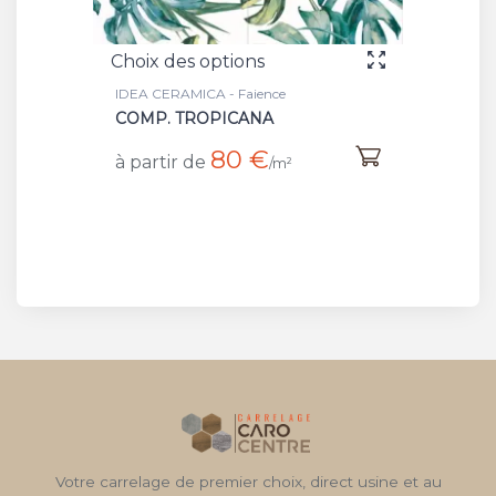
Choix des options
ce
IDEA CERAMICA - Faience
A
PORPORA
20 €
à partir de
/m²
/m²
Votre carrelage de premier choix, direct usine et au