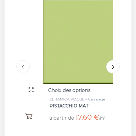
Choix des options
Choix 
CERAMICA VOGUE - Carrelage
CERAMI
PISTACCHIO MAT
PERLA
17,60 €
à partir de
à part
/m²