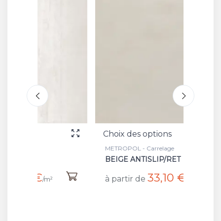
Choix des options
Choix 
METROPOL - Carrelage
METROP
BEIGE ANTISLIP/RET
BATT 
33,10 €
à partir de
/m²