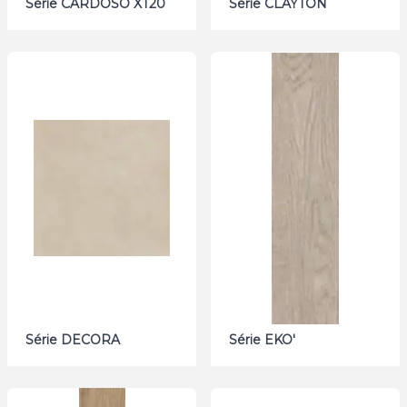
Série CARDOSO XT20
Série CLAYTON
Série DECORA
Série EKO'