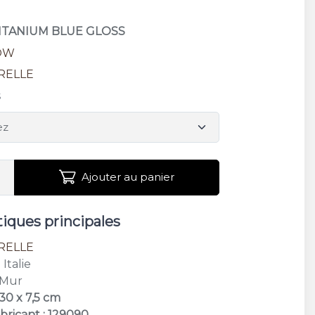
TITANIUM BLUE GLOSS
OW
RELLE
s
Ajouter au panier
tiques principales
RELLE
: Italie
 Mur
30 x 7,5 cm
bricant : 129090