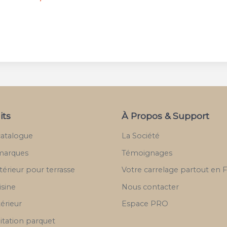
its
À Propos & Support
catalogue
La Société
marques
Témoignages
térieur pour terrasse
Votre carrelage partout en 
isine
Nous contacter
térieur
Espace PRO
itation parquet