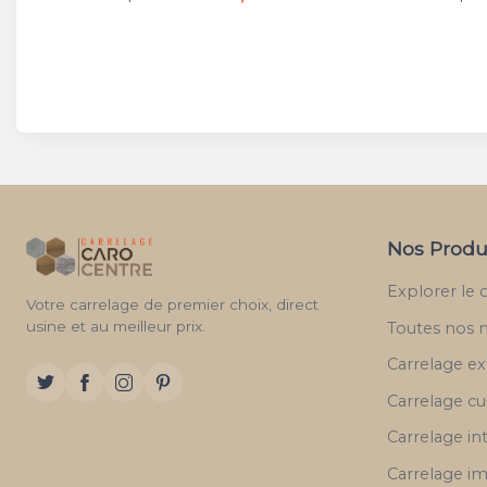
Nos Produ
Explorer le 
Votre carrelage de premier choix, direct
usine et au meilleur prix.
Toutes nos 
Carrelage ex
Carrelage cu
Carrelage in
Carrelage im