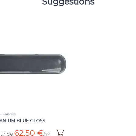
Suggestions
 Faience
TANIUM BLUE GLOSS
62,50 €
tir de
/m²