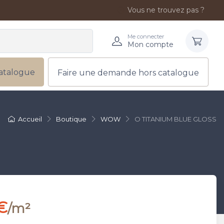
Vous ne trouvez pas ?
Me connecter
Mon compte
atalogue
Faire une demande hors catalogue
Accueil
Boutique
WOW
O TITANIUM BLUE GLOSS
€
/m²