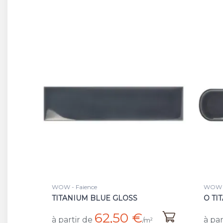
WOW - Faience
WOW -
TITANIUM BLUE GLOSS
O TI
62,50 €
à partir de
à par
/m²