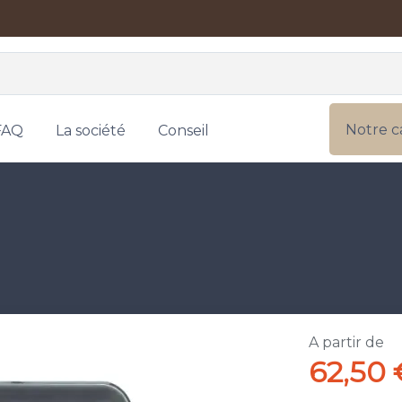
Notre c
FAQ
La société
Conseil
A partir de
62,50 