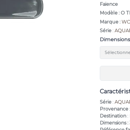
Faience
Modèle : O 
Marque :
W
Série
:
AQUA
Dimension
Caractéris
Série
:
AQUA
Provenance
Destination
:
Dimensions : 
Référence fa