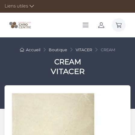
Liens utiles
Accueil
Boutique
VITACER
CREAM
CREAM
VITACER