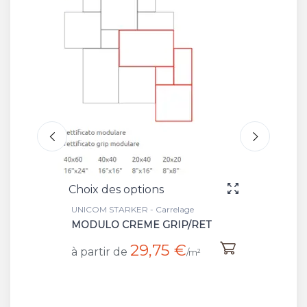
ons
Choix des options
 Carrelage
UNICOM STARKER - Carrelage
E GRIP/RET
MODULO CREME NAT/RET
,75 €
23,90 €
à partir de
/m²
/m²