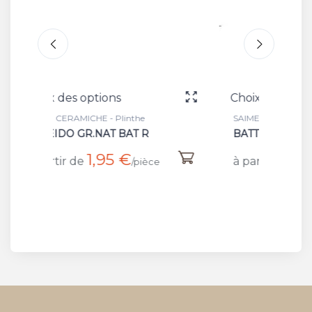
Choix des options
Ch
e
SAIME CERAMICHE - Plinthe
SAI
 R
BATT CENERE
BA
1,79 €
à partir de
à 
ièce
/pièce