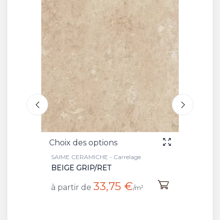
Choix des options
Choi
e
SAIME CERAMICHE - Carrelage
SAIME
BLANC GRIP/RET
BEI
33,75 €
à partir de
à pa
m²
/m²