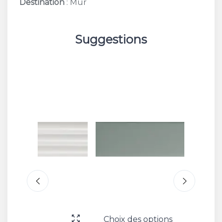
Destination
: Mur
Suggestions
Choix des options
Choix