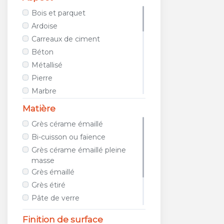
AVA CERAMICA
Bois et parquet
AZTECA CERAMICA
Ardoise
AZULEJOS BENADRESA
Carreaux de ciment
AZULEV
Béton
AZUVI
Métallisé
B&B CERAMICHE
Pierre
BAERWOLF
Marbre
BAGATTINI
Tissu / Cuir
Matière
BALDOCER
Teinte unie
Grès cérame émaillé
BARDELLI
Porphyre
Bi-cuisson ou faïence
BAYKER
Relief
Grès cérame émaillé pleine
BELLACASA CERAMICA
Métro
masse
BELLAVISTA
Géométrique
Grès émaillé
BIOPETRA
Images et photos
Grès étiré
BISAZZA
Galet et mosaïque
Pâte de verre
BLUSTYLE
Travertin
Métal
Finition de surface
BOXER
Terracotta