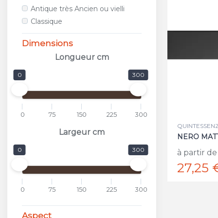
ALFALUX
Antique très Ancien ou vielli
ANTICA CERAMICA RUBIERA
Classique
APARICI
APAVISA
Dimensions
APE
Longueur cm
APPIANI
0
300
ARCANA CERAMICA
AREA CERAMICHE
AREZIA
0
75
150
225
300
ARGENTA
QUINTESSENZA
ARIOSTEA
Largeur cm
NERO MAT
ARKADIA
0
300
à partir de
ARMONIE CERAMICHE
27,25 
ARPA
ARTISTICA DUE
0
75
150
225
300
ASCOT
ASTOR
Aspect
ATLAS CONCORDE