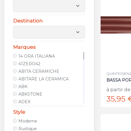
Destination
Marques
14 ORA ITALIANA
41ZERO42
ABITA CERAMICHE
QUINTESSENZA
ABITARE LA CERAMICA
BASSA PO
ABK
à partir de
ABKSTONE
35,95 
ADEX
AGROB BUCHTAL
Style
ALCALAGRES
Moderne
ALELUIA CERAMICAS
Rustique