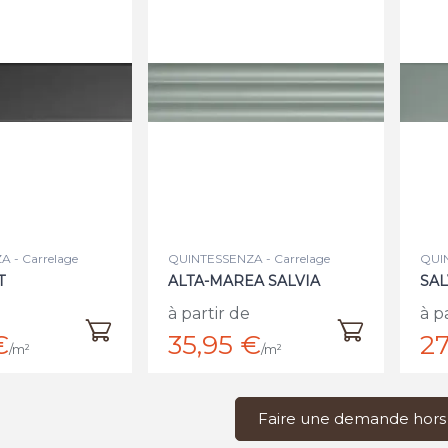
 - Carrelage
QUINTESSENZA - Carrelage
QUIN
T
ALTA-MAREA SALVIA
SAL
à partir de
à p
€
35,95 €
27
/m²
/m²
Faire une demande hors