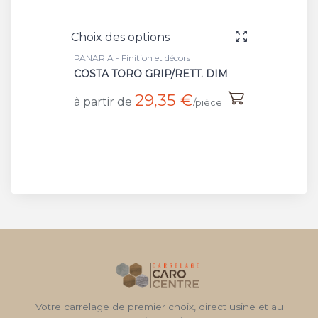
Choix des options
Choix 
PANARIA - Finition et décors
PANARIA
COSTA TORO GRIP/RETT. DIM
DIM S
29,35 €
à partir de
à part
/pièce
Votre carrelage de premier choix, direct usine et au