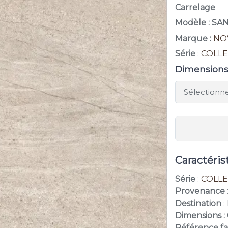
Carrelage
Modèle : S
Marque :
NO
Série
:
COLLE
Dimension
Caractéris
Série
:
COLLE
Provenance
Destination
:
Dimensions :
Référence fa