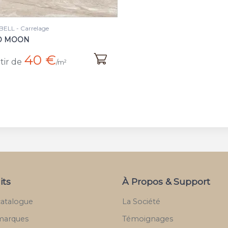
ELL - Carrelage
D MOON
40 €
tir de
/m²
its
À Propos & Support
catalogue
La Société
marques
Témoignages