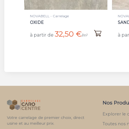
NOVABELL - Carrelage
NOVAB
OXIDE
SAN
32,50 €
à partir de
à par
/m²
Nos Produ
Explorer le 
Votre carrelage de premier choix, direct
usine et au meilleur prix.
Toutes nos 