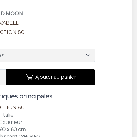
AND MOON
VABELL
CTION 80
s
Ajouter au panier
tiques principales
CTION 80
: Italie
 Exterieur
 60 x 60 cm
bricant : Y80460