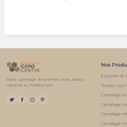
Nos Produ
Explorer le 
Votre carrelage de premier choix, direct
usine et au meilleur prix.
Toutes nos 
Carrelage ex
Carrelage cu
Carrelage in
Carrelage im