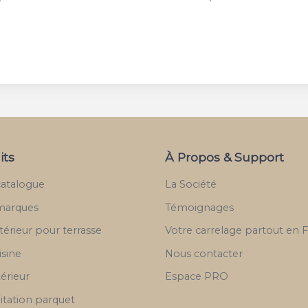
its
À Propos & Support
catalogue
La Société
marques
Témoignages
térieur pour terrasse
Votre carrelage partout en 
isine
Nous contacter
térieur
Espace PRO
itation parquet