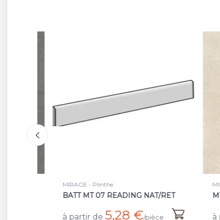
MIRAGE - Plinthe
MIRAG
BATT MT 07 READING NAT/RET
MT 0
5,28 €
à partir de
à par
²
/pièce