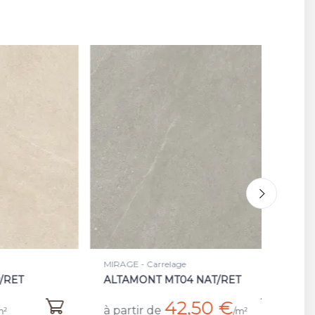
MIRAGE - Carrelage
MI
ET
ALTAMONT MT04 NAT/RET
M
42,50 €
à partir de
à 
/m²