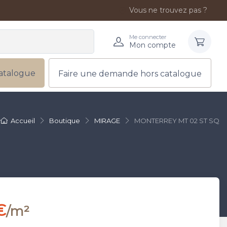
Vous ne trouvez pas ?
Me connecter
Mon compte
atalogue
Faire une demande hors catalogue
Accueil
Boutique
MIRAGE
MONTERREY MT 02 ST SQ
€
/m²