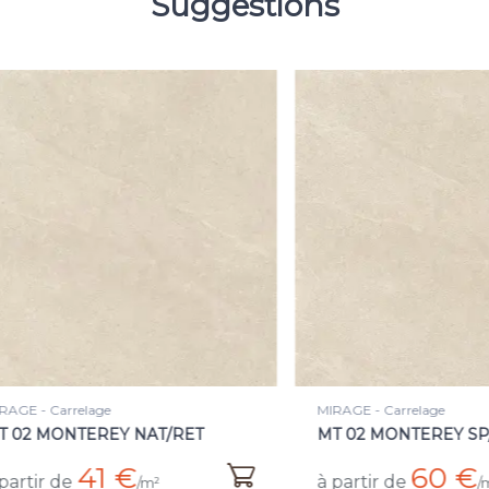
Suggestions
E - Carrelage
MIRAGE - Carrelage
2 MONTEREY NAT/RET
MT 02 MONTEREY SP/R
41 €
60 €
tir de
à partir de
/m²
/m²