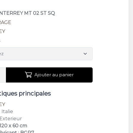
ONTERREY MT 02 ST SQ
RAGE
EY
s
Ajouter au panier
tiques principales
EY
: Italie
 Exterieur
 120 x 60 cm
bricant : BGR7