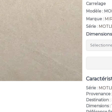
Carrelage
Modèle : M
Marque :
MI
Série
:
MOTL
Dimension
Caractéris
Série
:
MOTL
Provenance
Destination
:
Dimensions :
Référence fa