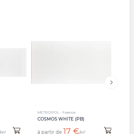
METROPOL - Faience
M
BLUR WHITE (PB)
V
19 €
à partir de
à
/m²