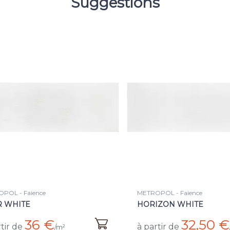
Suggestions
OPOL - Faience
METROPOL - Faience
IZON WHITE
COSMOS WHITE (PB)
32,50 €
17 €
rtir de
à partir de
/m²
/m²