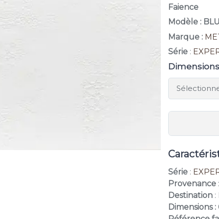
Faience
Modèle : BL
Marque :
ME
Série
:
EXPE
Dimension
Caractéris
Série
:
EXPE
Provenance
Destination
:
Dimensions :
Référence f