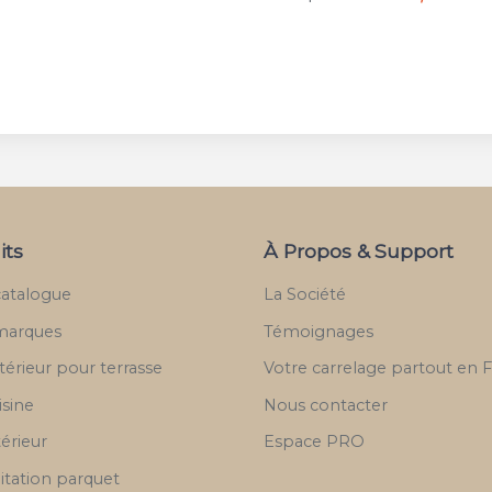
its
À Propos & Support
catalogue
La Société
marques
Témoignages
térieur pour terrasse
Votre carrelage partout en 
isine
Nous contacter
térieur
Espace PRO
itation parquet