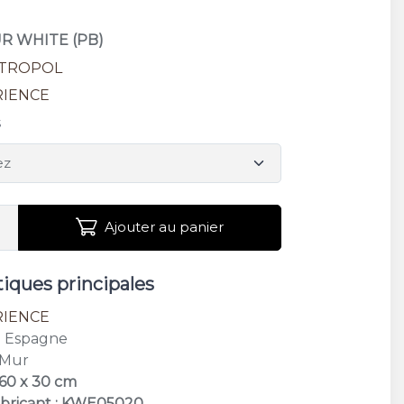
UR WHITE (PB)
TROPOL
RIENCE
s
Ajouter au panier
tiques principales
RIENCE
: Espagne
 Mur
 60 x 30 cm
abricant : KWE05020