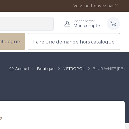
Vous ne trouvez pas ?
Me connecter
Mon compte
atalogue
Faire une demande hors catalogue
Accueil
Boutique
METROPOL
BLUR WHITE (PB)
²