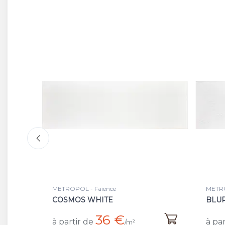
METROPOL - Faience
METR
BLUR WHITE
HOR
36 €
à partir de
à pa
/m²