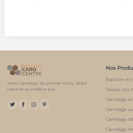
Nos Produ
Explorer le 
Votre carrelage de premier choix, direct
usine et au meilleur prix.
Toutes nos 
Carrelage ex
Carrelage cu
Carrelage in
Carrelage im