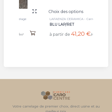
Choix des options
Choix 
ge
LAFAENZA CERAMICA - Carrelage
LAFAEN
BLU LAP/RET
BLU N
41,20 €
à partir de
à part
²
/m²
Votre carrelage de premier choix, direct usine et au
meilleur prix.