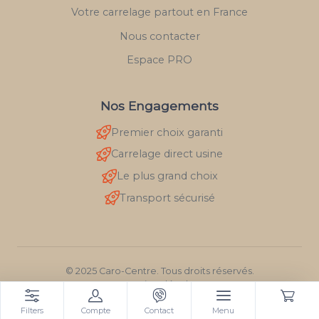
Votre carrelage partout en France
Nous contacter
Espace PRO
Nos Engagements
Premier choix garanti
Carrelage direct usine
Le plus grand choix
Transport sécurisé
© 2025 Caro-Centre. Tous droits réservés.
Mentions légales
RGPD
Filters
Compte
Contact
Menu