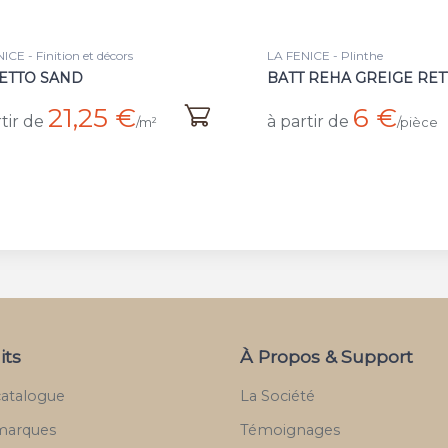
ICE - Finition et décors
LA FENICE - Plinthe
ETTO SAND
BATT REHA GREIGE RET
21,25 €
6 €
tir de
à partir de
/m²
/pièce
its
À Propos & Support
catalogue
La Société
marques
Témoignages