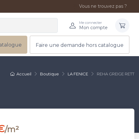
Vous ne trouvez pas ?
Me connecter
Mon compte
atalogue
Faire une demande hors catalogue
Accueil
Boutique
LA FENICE
REHA GREIGE RETT
€
/m²