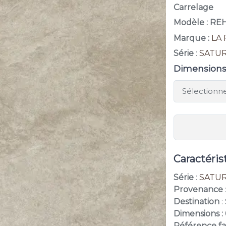
Carrelage
Modèle : R
Marque :
LA 
Série
:
SATU
Dimension
Caractéris
Série
:
SATU
Provenance
Destination
:
Dimensions :
Référence f