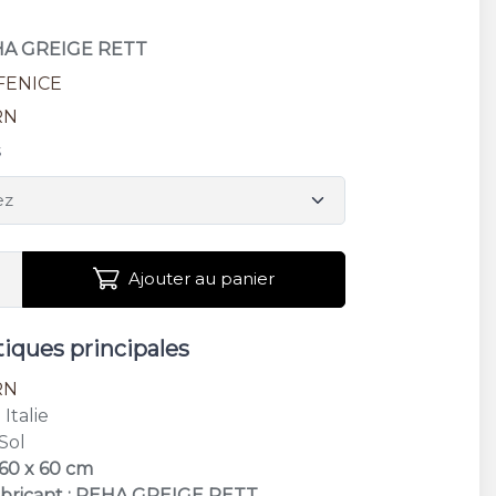
EHA GREIGE RETT
FENICE
RN
s
Ajouter au panier
tiques principales
RN
: Italie
 Sol
 60 x 60 cm
abricant : REHA GREIGE RETT