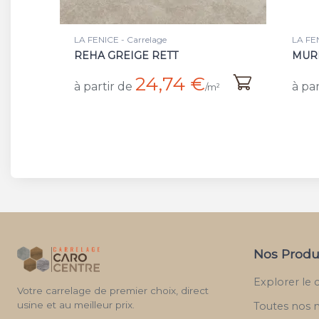
LA FENICE - Carrelage
LA FEN
REHA GREIGE RETT
MUR
24,74 €
à partir de
à par
/m²
Nos Produ
Explorer le 
Votre carrelage de premier choix, direct
usine et au meilleur prix.
Toutes nos 