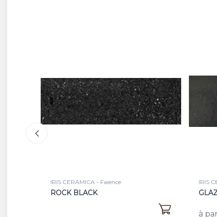
IRIS CERAMICA - Faience
IRIS C
GLAZE BLACK
CANV
18,90 €
à partir de
à par
/m²