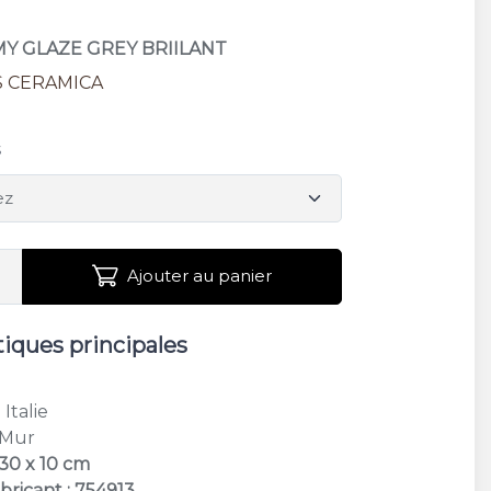
MY GLAZE GREY BRIILANT
S CERAMICA
s
Ajouter au panier
tiques principales
: Italie
 Mur
 30 x 10 cm
bricant : 754913