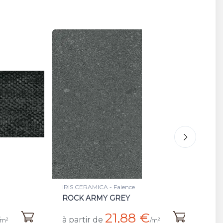
IRIS CERAMICA - Faience
IR
ARMY GLAZE GREY BRIILANT
A
22,68 €
à partir de
à 
/m²
/m²