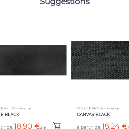
Suggestions
ERAMICA - Faience
IRIS CERAMICA - Faience
AS BLACK
ROCK ARMY GREY
18,24 €
21,88 €
tir de
à partir de
/m²