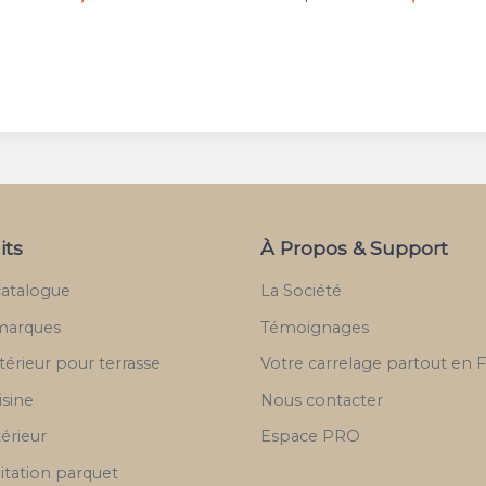
its
À Propos & Support
catalogue
La Société
marques
Témoignages
térieur pour terrasse
Votre carrelage partout en 
isine
Nous contacter
térieur
Espace PRO
itation parquet