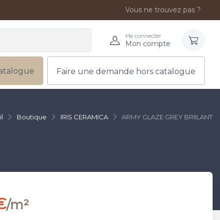
Vous ne trouvez pas ?
Me connecter
Mon compte
atalogue
Faire une demande hors catalogue
l
Boutique
IRIS CERAMICA
ARMY GLAZE GREY BRIILANT
€
/m²