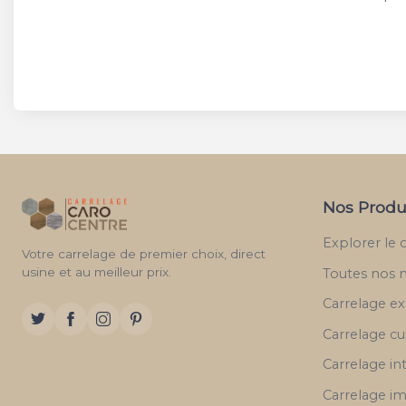
Nos Produ
Explorer le 
Votre carrelage de premier choix, direct
usine et au meilleur prix.
Toutes nos 
Carrelage ex
Carrelage cu
Carrelage in
Carrelage im