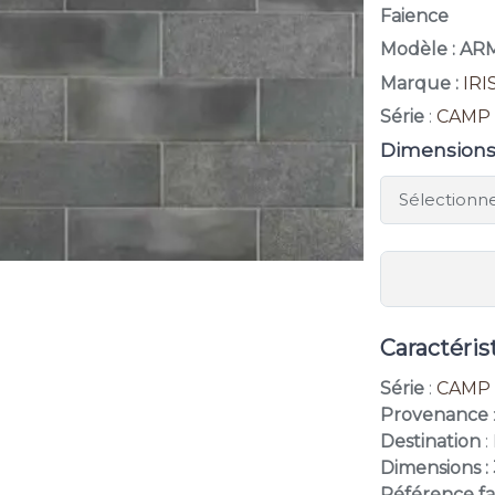
Faience
Modèle : AR
Marque :
IRI
Série
:
CAMP
Dimension
Caractéris
Série
:
CAMP
Provenance
Destination
:
Dimensions :
Référence fa