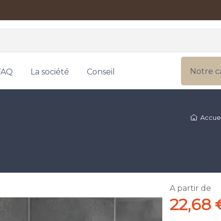
Notre c
FAQ
La société
Conseil
Accuei
A partir de
22,68 