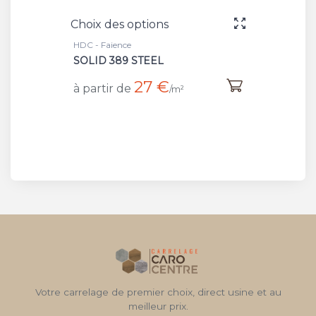
Choix des options
HDC - Faience
SOLID 389 STEEL
27 €
à partir de
/m²
Votre carrelage de premier choix, direct usine et au
meilleur prix.