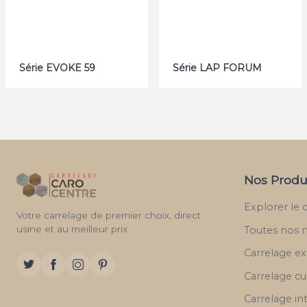
Série EVOKE 59
Série LAP FORUM
Nos Produ
Explorer le 
Votre carrelage de premier choix, direct
usine et au meilleur prix.
Toutes nos 
Carrelage ex
Carrelage cu
Carrelage in