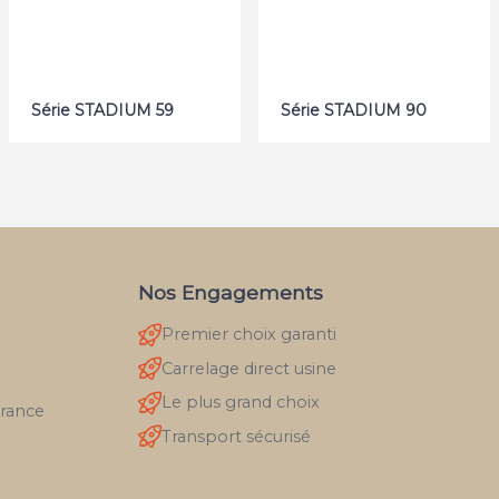
Série STADIUM 59
Série STADIUM 90
Nos Engagements
Premier choix garanti
Carrelage direct usine
Le plus grand choix
France
Transport sécurisé