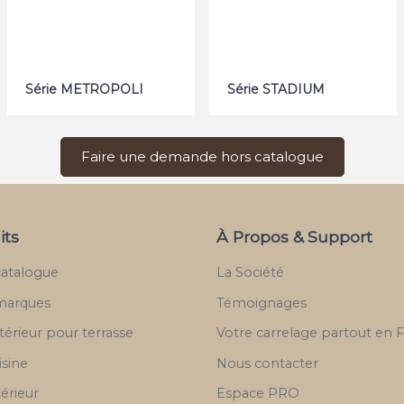
Série METROPOLI
Série STADIUM
Faire une demande hors catalogue
its
À Propos & Support
catalogue
La Société
marques
Témoignages
térieur pour terrasse
Votre carrelage partout en 
isine
Nous contacter
térieur
Espace PRO