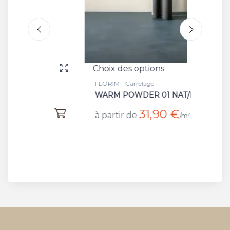
Choix des options
Choix 
FLORIM - Carrelage
FLORIM 
WARM POWDER 01 NAT/RET
WARM
31,90 €
à partir de
à part
/m²