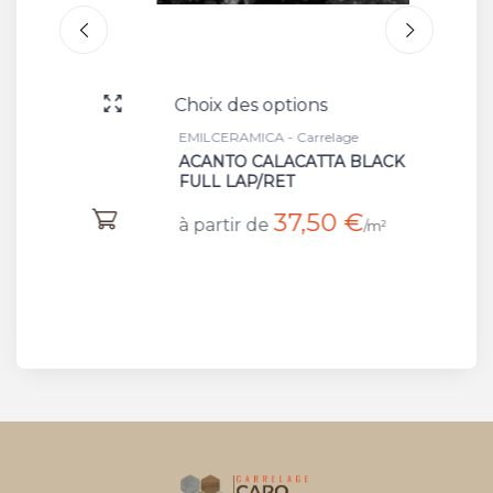
Choix des options
Choix 
EMILCERAMICA - Carrelage
EMILCER
ACANTO CALACATTA BLACK
VERDE
FULL LAP/RET
à part
37,50 €
à partir de
/m²