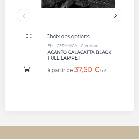
Choix des options
Choix 
EMILCERAMICA - Carrelage
EMILCER
ACANTO CALACATTA BLACK
VERDE
FULL LAP/RET
à part
37,50 €
à partir de
/m²