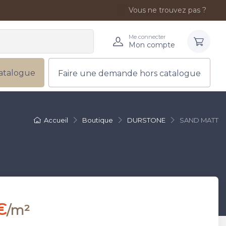
Vous ne trouvez pas ?
Me connecter
Mon compte
atalogue
Faire une demande hors catalogue
Accueil
Boutique
DURSTONE
SAND MATT
€
/m²