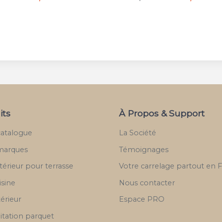
its
À Propos & Support
catalogue
La Société
marques
Témoignages
térieur pour terrasse
Votre carrelage partout en 
isine
Nous contacter
térieur
Espace PRO
itation parquet