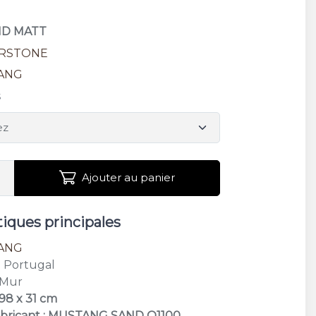
AND MATT
RSTONE
ANG
s
Ajouter au panier
tiques principales
ANG
: Portugal
 Mur
 98 x 31 cm
abricant : MUSTANG SAND Q1100