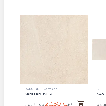
DURSTONE - Carrelage
DURST
SAND ANTISLIP
SAN
22,50 €
à partir de
à par
/m²