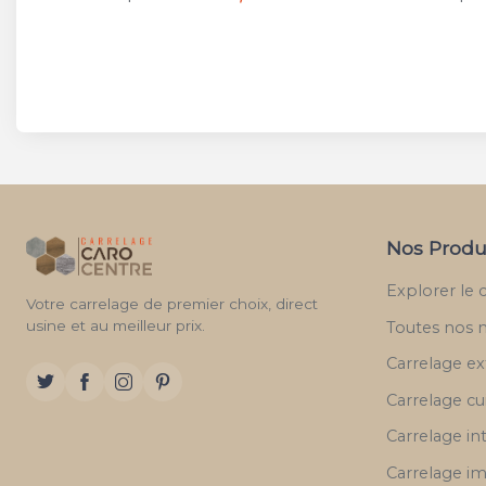
Nos Produ
Explorer le 
Votre carrelage de premier choix, direct
usine et au meilleur prix.
Toutes nos 
Carrelage ex
Carrelage cu
Carrelage in
Carrelage im