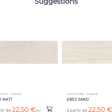
Suggestions
ONE - Faience
DURSTONE - Faience
D MATT
EBEZ SAND
22,50 €
22,50 €
tir de
à partir de
/m²