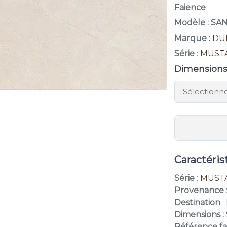
Faience
Modèle : S
Marque :
DU
Série
:
MUST
Dimension
Caractéris
Série
:
MUST
Provenance
Destination
:
Dimensions :
Référence f