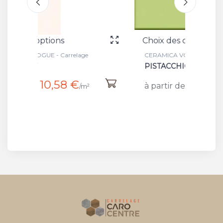
Choix des options
Choi
e
CERAMICA VOGUE - Carrelage
CERA
PISTACCHIO MAT
PER
17,60 €
à partir de
à pa
m²
/m²