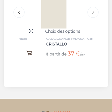
Choix des options
Choix 
lage
CASALGRANDE PADANA - Carrelage
CASALG
CRISTALLO
OTTAN
37 €
à partir de
à part
/m²