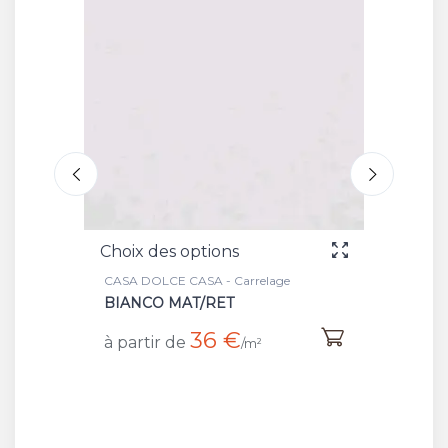
tions
Choix des options
A - Carrelage
CASA DOLCE CASA - Carrelage
/RET
AVORIO SOFT RETT
36 €
/m²