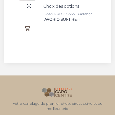
Choix des options
Choix 
CASA DOLCE CASA - Carrelage
CASA D
AVORIO SOFT RETT
SILVE
à part
Votre carrelage de premier choix, direct usine et au
meilleur prix.