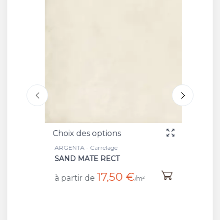
Choix des options
Choix 
ARGENTA - Carrelage
ARGENTA
SAND MATE RECT
WHITE
17,50 €
à partir de
à part
/m²