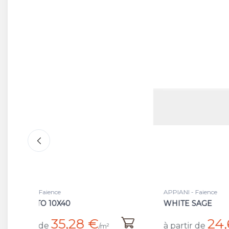
APPIANI - Faience
APPIAN
WHITE SAGE
SAG
24,64 €
à partir de
à par
/m²