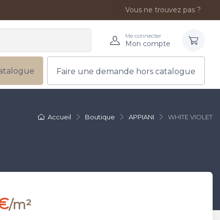
Vous ne trouvez pas ?
Me connecter
Mon compte
atalogue
Faire une demande hors catalogue
Accueil
Boutique
APPIANI
WHITE VIOLET
 €
/m²