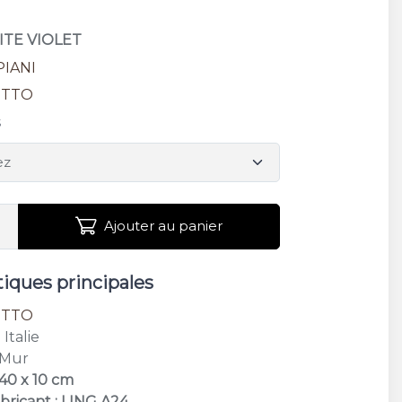
ITE VIOLET
PIANI
OTTO
s
Ajouter au panier
tiques principales
OTTO
: Italie
 Mur
 40 x 10 cm
bricant : LING A24