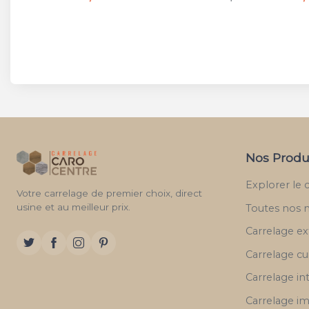
Nos Produ
Explorer le 
Votre carrelage de premier choix, direct
usine et au meilleur prix.
Toutes nos 
Carrelage ex
Carrelage cu
Carrelage in
Carrelage im