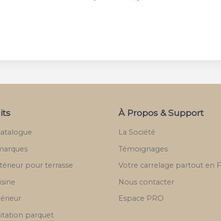
its
À Propos & Support
catalogue
La Société
marques
Témoignages
térieur pour terrasse
Votre carrelage partout en 
isine
Nous contacter
térieur
Espace PRO
itation parquet