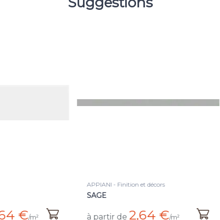
Suggestions
I - Finition et décors
APPIANI - Faience
E
WHITE DENIM
2,64 €
24,64 
tir de
à partir de
/m²