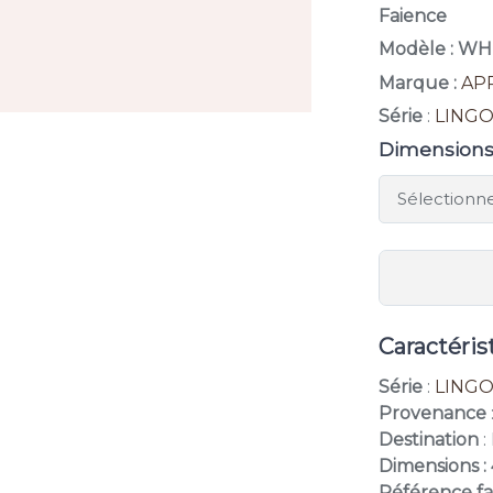
Faience
Modèle : WH
Marque :
AP
Série
:
LING
Dimension
Caractéris
Série
:
LING
Provenance
Destination
:
Dimensions :
Référence fa