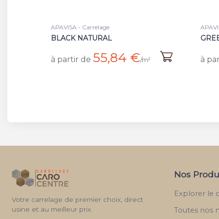
APAVISA - Carrelage
APAVIS
BLACK NATURAL
GRE
55,84 €
à partir de
à par
/m²
Nos Produ
Explorer le 
Votre carrelage de premier choix, direct
usine et au meilleur prix.
Toutes nos 