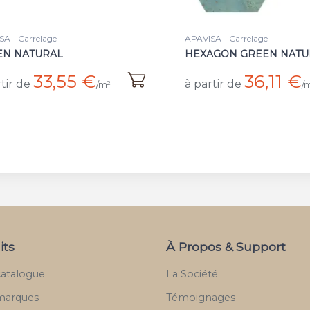
A - Carrelage
APAVISA - Carrelage
EN NATURAL
HEXAGON GREEN NATU
33,55 €
36,11 €
tir de
à partir de
/m²
/
its
À Propos & Support
catalogue
La Société
marques
Témoignages