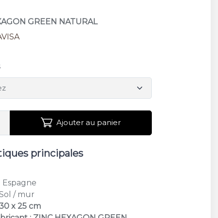
EXAGON GREEN NATURAL
AVISA
s
Ajouter au panier
tiques principales
: Espagne
 Sol / mur
 30 x 25 cm
abricant : ZINC HEXAGON GREEN