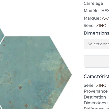
Carrelage
Modèle : H
Marque :
AP
Série
:
ZINC
Dimension
Caractéris
Série
:
ZINC
Provenance
Destination
:
Dimensions :
Référence f