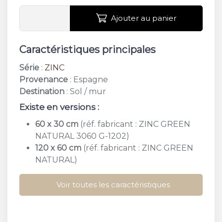
Ajouter au panier
Caractéristiques principales
Série
:
ZINC
Provenance
: Espagne
Destination
: Sol / mur
Existe en versions :
60 x 30 cm
(réf. fabricant : ZINC GREEN
NATURAL 3060 G-1202)
120 x 60 cm
(réf. fabricant : ZINC GREEN
NATURAL)
Voir toutes les caractéristiques