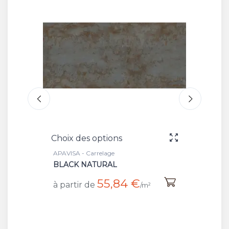
Choix des options
Ch
APAVISA - Carrelage
AP
GREEN NATURAL
H
€
33,55 €
à partir de
à
/m²
/m²