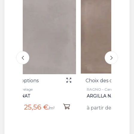
Choix des options
Choix
RAGNO - Carrelage
RAGNO 
ARGILLA NAT
CORD
24,99 €
à partir de
à par
²
/m²