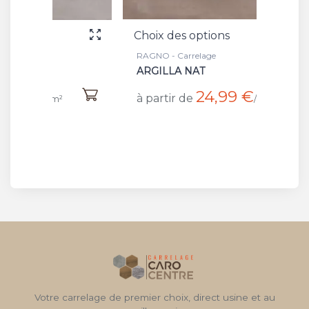
Choix des options
Choix 
RAGNO - Carrelage
RAGNO 
ARGILLA NAT
CORD
24,99 €
à partir de
à part
/m²
Votre carrelage de premier choix, direct usine et au