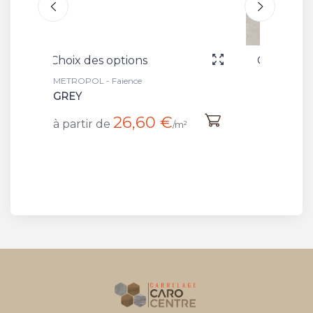
s
Choix des options
METROPOL - Carrelage
TAUPE
60 €
25 €
à partir de
/m²
/m²