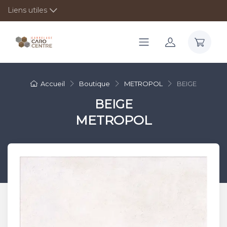
Liens utiles
Accueil
Boutique
METROPOL
BEIGE
BEIGE
METROPOL