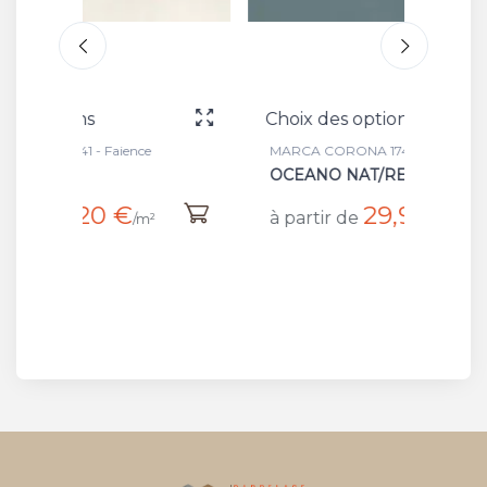
Choix des options
Choix
MARCA CORONA 1741 - Faience
MARCA 
OCEANO NAT/RET
ARTI
29,90 €
à partir de
à par
²
/m²