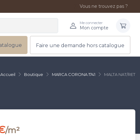
Vous ne trouvez pas ?
Me connecter
Mon compte
atalogue
Faire une demande hors catalogue
Accueil
Boutique
MARCA CORONA 1741
MALTA NAT/RET
 €
/m²