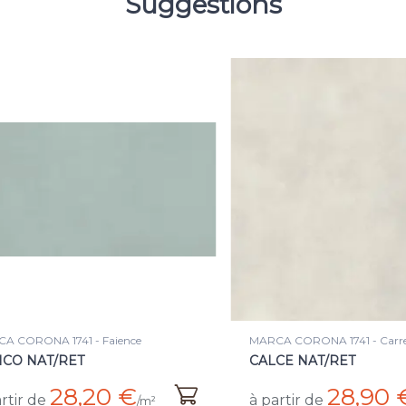
Suggestions
 CORONA 1741 - Faience
MARCA CORONA 1741 - Carrel
CO NAT/RET
CALCE NAT/RET
28,20 €
28,90 
tir de
à partir de
/m²