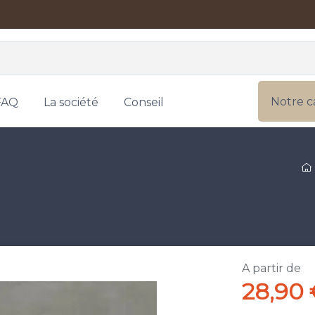
Notre c
FAQ
La société
Conseil
A partir de
28,90