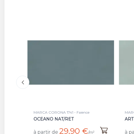
MARCA CORONA 1741 - Faience
MARCA
OCEANO NAT/RET
ARTI
29,90 €
à partir de
à par
²
/m²