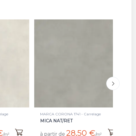
age
MARCA CORONA 1741 - Carrelage
MA
MICA NAT/RET
T
€
28,50 €
à partir de
à 
/m²
/m²