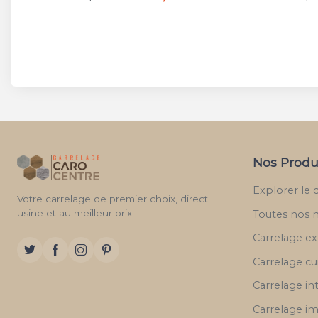
Nos Produ
Explorer le 
Votre carrelage de premier choix, direct
usine et au meilleur prix.
Toutes nos 
Carrelage ex
Carrelage cu
Carrelage in
Carrelage im