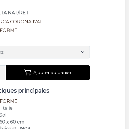
LTA NAT/RET
RCA CORONA 1741
IFORME
s
Ajouter au panier
tiques principales
IFORME
: Italie
 Sol
 60 x 60 cm
bricant : I809