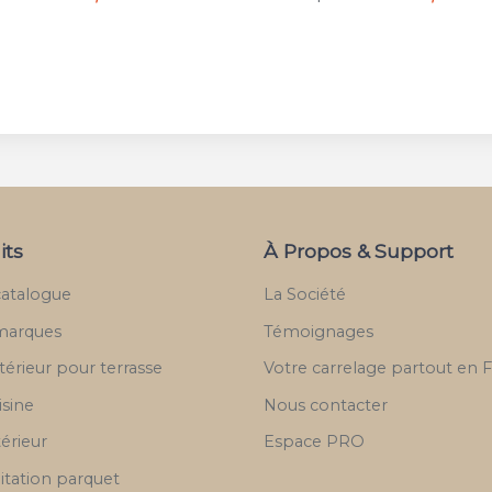
its
À Propos & Support
catalogue
La Société
marques
Témoignages
térieur pour terrasse
Votre carrelage partout en 
isine
Nous contacter
térieur
Espace PRO
itation parquet