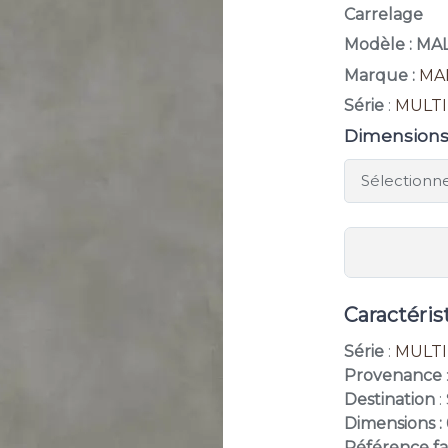
Carrelage
Modèle : MA
Marque :
MA
Série
:
MULT
Dimension
Caractéris
Série
:
MULT
Provenance
Destination
:
Dimensions :
Référence fa